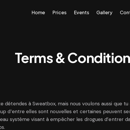
Home
Prices
Events
Gallery
Cont
Home
Prices
Events
Gallery
Contact Us
Terms & Conditio
te détendes à Sweatbox, mais nous voulons aussi que tu
up d’entre elles sont nouvelles et certaines peuvent s
uveau système visant à empêcher les drogues d’entrer d
ps.