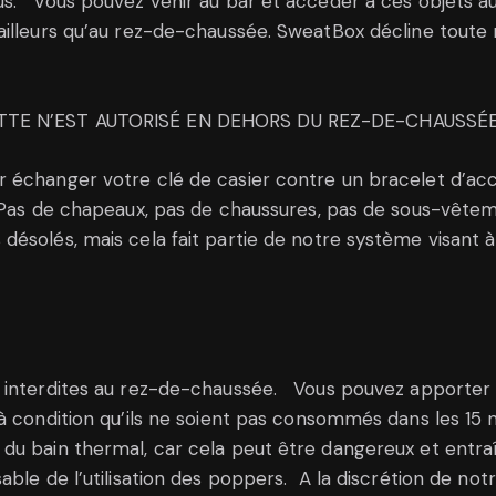
s. Vous pouvez venir au bar et accéder à ces objets aus
ailleurs qu’au rez-de-chaussée. SweatBox décline toute 
ETTE N’EST AUTORISÉ EN DEHORS DU REZ-DE-CHAUSSÉ
 échanger votre clé de casier contre un bracelet d’accè
 Pas de chapeaux, pas de chaussures, pas de sous-vêteme
solés, mais cela fait partie de notre système visant 
 interdites au rez-de-chaussée. Vous pouvez apporter 
 condition qu’ils ne soient pas consommés dans les 15 mi
du bain thermal, car cela peut être dangereux et entra
le de l’utilisation des poppers. A la discrétion de not