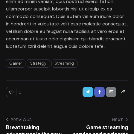
enim ad minim veniam, quis nostrud exerci tation
ullamcorper suscipit lobortis nisl ut aliquip ex ea
commodo consequat. Duis autem vel eum iriure dolor
in hendrerit in vulputate velit esse molestie consequat,
vel illum dolore eu feugiat nulla facilisis at vero eros et
accumsan et iusto odio dignissim qui blandit praesent
luptatum zzril delenit augue duis dolore tefe.
Gamer
Strategy
Streaming
0
PREVIOUS
NEXT
Breathtaking
Game streaming
adventures in the new
service and podcasts