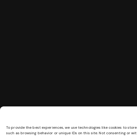
To provide the best experiences, we use technologies like cookies to stor
such as browsing behavior or unique IDs on this site. Not consenting or w