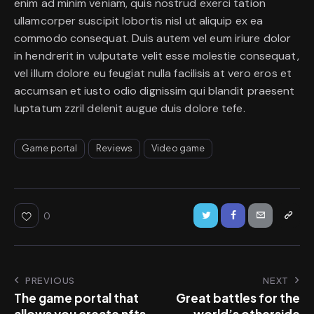
enim ad minim veniam, quis nostrud exerci tation
ullamcorper suscipit lobortis nisl ut aliquip ex ea
commodo consequat. Duis autem vel eum iriure dolor
in hendrerit in vulputate velit esse molestie consequat,
vel illum dolore eu feugiat nulla facilisis at vero eros et
accumsan et iusto odio dignissim qui blandit praesent
luptatum zzril delenit augue duis dolore tefe.
Game portal
Reviews
Video game
0
PREVIOUS
NEXT
The game portal that
Great battles for the
allows you create nfts
world’s otherside