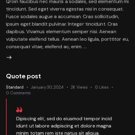
Qroin faucibus nec mauris a sodales, sed elementum mi
T
tincidunt. Sed eget viverra egestas nisi in consequat.
i
Fusce sodales augue a accumsan. Cras sollicitudin,
t
ipsum eget blandit pulvinar. Integer tincidunt. Cras
l
dapibus. Vivamus elementum semper nisi. Aenean
e
H
vulputate eleifend tellus. Aenean leo ligula, porttitor eu,
e
consequat vitae, eleifend ac, enim. …
r
e
Quote post
Standard
January 30, 2024
2K
Views
0
Likes
0
Comments
Dipiscing elit, sed do eiusmod tempor incid
idunt ut labore adipiscing et dolore magna
minim totam rem iste natus sit aliqua.