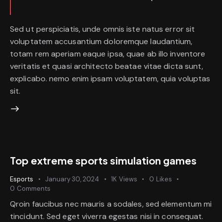
Sed ut perspiciatis, unde omnis iste natus error sit
voluptatem accusantium doloremque laudantium,
totam rem aperiam eaque ipsa, quae ab illo inventore
veritatis et quasi architecto beatae vitae dicta sunt,
explicabo. nemo enim ipsam voluptatem, quia voluptas
sit.
Top extreme sports simulation games
Esports
January 30, 2024
1K
Views
0
Likes
0
Comments
Qroin faucibus nec mauris a sodales, sed elementum mi
tincidunt. Sed eget viverra egestas nisi in consequat.