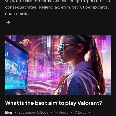
vulputate eleifend tellus. Aenean leo ligula, porttitor eu,
consequat vitae, eleifend ac, enim. Sed ut perspiciatis,
unde omnis…
What is the best aim to play Valorant?
Blog
September 5, 2022
1K
Views
0
Likes