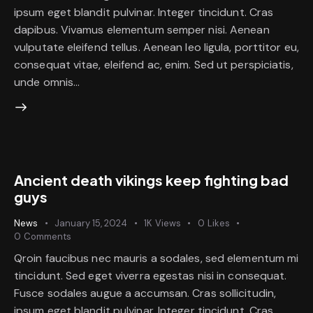
ipsum eget blandit pulvinar. Integer tincidunt. Cras
dapibus. Vivamus elementum semper nisi. Aenean
vulputate eleifend tellus. Aenean leo ligula, porttitor eu,
consequat vitae, eleifend ac, enim. Sed ut perspiciatis,
unde omnis…
Ancient death vikings keep fighting bad
guys
News
January 15, 2024
1K
Views
0
Likes
0
Comments
Qroin faucibus nec mauris a sodales, sed elementum mi
tincidunt. Sed eget viverra egestas nisi in consequat.
Fusce sodales augue a accumsan. Cras sollicitudin,
ipsum eget blandit pulvinar. Integer tincidunt. Cras