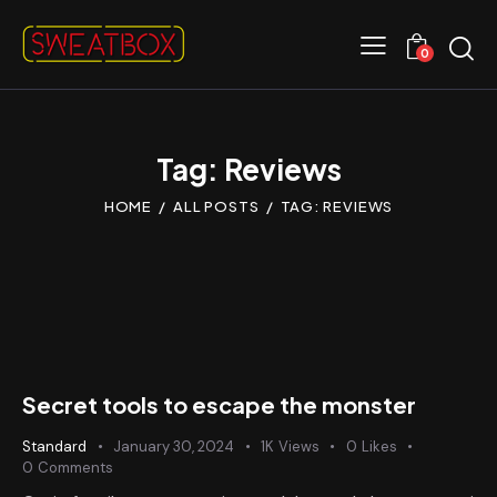
0
Tag: Reviews
HOME
ALL POSTS
TAG: REVIEWS
I
n
s
Audio
e
00:00
00:00
Player
r
t
A
Secret tools to escape the monster
u
d
Standard
January 30, 2024
1K
Views
0
Likes
i
0
Comments
o