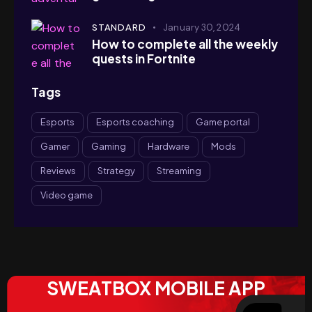
STANDARD
January 30, 2024
How to complete all the weekly
quests in Fortnite
Tags
Esports
Esports coaching
Game portal
Gamer
Gaming
Hardware
Mods
Reviews
Strategy
Streaming
Video game
SWEATBOX MOBILE APP